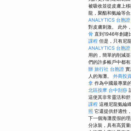
被吸收並從皮膚上
龍，聚酯和氨綸等合
ANALYTICS
台胞證
對皮膚刺激。 此外
骨
直到1946年創
課程
但是，只有尼
ANALYTICS
台胞證
用的，簡單的削減並
們的許多帳戶中都有
辦
旅行社 台胞證
實
人的海灘。
外商投
拿
作為中國最專業
北區按摩
台中刮痧
這使其非常靈活和
課程
這種尼龍氨綸
照
它還提供舒適性
下一個海灘度假的
分泳裝，具有高質量