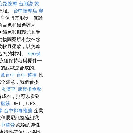
心路按摩
台胞證 效
舒服。
台中按摩店
辦
肩保持其形狀，無論
的白色和黑色碎片
石灰綠色和珊瑚尤其受
動物圖案版本放在您
柔軟且柔軟，以免摩
合您的材料。
seo保
泳後保持著與原件一
好的組織是合成的。
推拿台中
台中 整復
此
完全滿意，我們會提
玄濟宮_康復推拿整
輸成本，則可以看到
中撥筋
DHL，UPS，
摩
台中排毒推薦
企業
道伸展尼龍氨綸組織
台中整骨
織物的彈性
水特性確保汗水很快