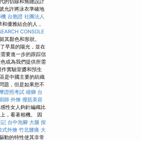
代的切線和無縫設計
號允許將泳衣準確地
機 台胞證
社團法人
華和優雅結合的人，
SEARCH CONSOLE
留其顏色和形狀。
了早晨的陽光，並在
需要進一步的跟踪信
色或為我們提供所需
製作實驗室醬和預生
，該地區是中國主要的紡織
問題，但是如果您不
摩證照考試
雄獅 台
廚師 外燴
撥筋美容
感性女人鉤針編織比
上，看著相機。 因
登記
台中泡腳
大腿 按
歐式外燴
竹北腰痛
大
驅動的特性使其非常