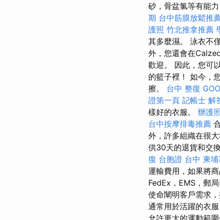
砂，骨盆氯等有能力
期
台中筋膜放鬆推
護照
竹北推拿推薦
其多麼濕。 泳衣不
外，您還會在Calz
歡迎。 因此，您可
的籃子裡！ 如今，
擦。
台中 整復
GOO
證第一頁
記帳士 解
樣好的衣服。
辦護
台中按摩排毒推薦
合
外，許多組織在很大
供30天的退貨和交
復
台胞證 台中
柬埔
運輸費用，如果將
FedEx，EMS，
使命闡明客戶需求，
通常用於活躍的衣
允許更大的運動範