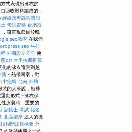
的方式表現出泳衣的
是由回收塑料製成的，
s
經絡按摩課程費用
帳士 考試資格
台胞證
it”），該電視節目於晚
ogle seo教學
在我們
ordpress seo
牛排
課程
外商設立公司
使
薦ptt
大里按摩推薦
案化的泳衣還受到越
推薦
- 熱帶圖案，動
台中泡腳
台南 外燴
服裝的人來說，短褲
態運動形式下泳衣保
女性泳裝時，重要的
目
記帳士 考試 報名
拿
北區按摩
迷人的微
記帳相關法規概要
外
先的泳裝組織之一的