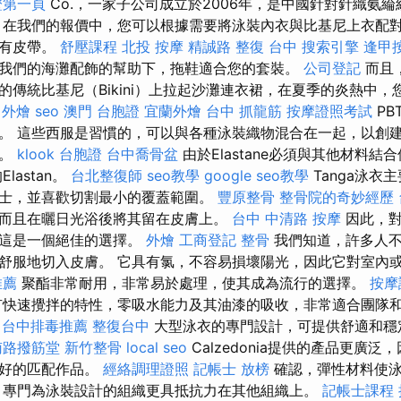
證第一頁
Co.，一家子公司成立於2006年，是中國針對針織氨
 在我們的報價中，您可以根據需要將泳裝內衣與比基尼上衣配
沒有皮帶。
舒壓課程
北投 按摩
精誠路 整復 台中
搜索引擎
逢甲
我們的海灘配飾的幫助下，拖鞋適合您的套裝。
公司登記
而且
的傳統比基尼（Bikini）上拉起沙灘連衣裙，在夏季的炎熱中
 外燴
seo
澳門 台胞證
宜蘭外燴
台中 抓龍筋
按摩證照考試
PB
。 這些西服是習慣的，可以與各種泳裝織物混合在一起，以創
品。
klook 台胞證
台中喬骨盆
由於Elastane必須與其他材料
lastan。
台北整復師
seo教學
google seo教學
Tanga泳衣
士，並喜歡切割最小的覆蓋範圍。
豐原整骨
整骨院的奇妙經歷
而且在曬日光浴後將其留在皮膚上。
台中 中清路 按摩
因此，對
，這是一個絕佳的選擇。
外燴
工商登記
整骨
我們知道，許多人不
舒服地切入皮膚。 它具有氯，不容易損壞陽光，因此它對室內
推薦
聚酯非常耐用，非常易於處理，使其成為流行的選擇。
按摩
快速攪拌的特性，零吸水能力及其油漆的吸收，非常適合團隊
台中排毒推薦
整復台中
大型泳衣的專門設計，可提供舒適和穩
南路撥筋堂
新竹整骨
local seo
Calzedonia提供的產品更廣
最好的匹配作品。
經絡調理證照
記帳士 放榜
確認，彈性材料使泳
 專門為泳裝設計的組織更具抵抗力在其他組織上。
記帳士課程