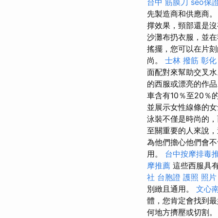
台中 筋膜刀
seo保
先製造商和供應商。
撑效果，頸部還是
沙灘布扔衣服，並在
搖擺，您可以在片刻
尚。
士林 撥筋
彰化
面配對來幫助交叉水
的西服或漂亮的作
車含有10％至20％的E
並展示女性線條的女
泳裝不僅是時尚的，
至關重要的人來說
為他們擔心他們會不
用。
台中按摩排毒
摩推薦
這些西服具有
社
台胞證 護照 照片
別緻且通用。
文心
體，您肯定會找到
何地方擠壓或切割。