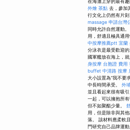
在海灘上穿的最有
外燴 茶點
去，參加
行文化上仍然有片
massage
申請台灣
同時允許自然運動
用，舒適且極具通
中按摩推薦ptt
宜蘭
分泳衣是最受歡迎的
國軍艦放在海上，
身按摩
台胞證 費用
buffet
中清路 按摩
大小設置為“我不要
中長時間承受。
外
並且看起來很有吸
一起，可以擁抱所
但不如聚酯少量。
用，但是除非與其他
落。 該材料應柔軟
門研究自己品牌運動