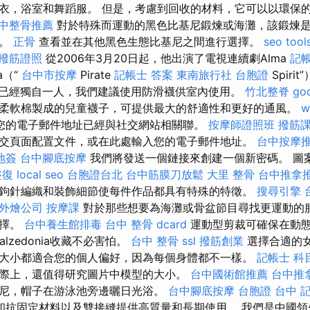
衣，浴室和舞蹈服。 但是，考慮到回收的材料，它可以以環保
中整骨推薦
對於特殊而運動的黑色比基尼鍛煉或海灘，該鍛煉
動。
正骨
查看並在其他黑色生態比基尼之間進行選擇。
seo tool
撥筋證照
從2006年3月20日起，他出演了電視連續劇Alma
記
ta（“
台中市按摩
Pirate
記帳士 答案
東南旅行社 台胞證
Spir
您已經獨自一人，我們建議使用防滑襪供室內使用。
竹北整脊
go
柔軟棉製成的兒童襪子，可提供最大的舒適性和更好的通風。
w
您的電子郵件地址已經與社交網站相關聯。
按摩師證照班
撥筋
社交頁面配置文件，或在此處輸入您的電子郵件地址。
台中按摩推
地簽
台中腳底按摩
我們將發送一個鏈接來創建一個新密碼。 圖
整復
local seo
台胞證台北
台中筋膜刀放鬆
大里 整骨
台中推拿
鉤針編織和裝飾細節使每件作品都具有特殊的特徵。
搜尋引擎
外燴公司
按摩課
對於那些想要為海灘或骨盆節目尋找更運動的
選擇。
台中養生館排毒
台中 整骨 dcard
運動型剪裁可確保在動
lzedonia收藏不必害怕。
台中 整骨
ssl
撥筋創業
選擇合適的
大小都適合您的個人偏好，因為每個身體都不一樣。
記帳士 科
際上，還值得研究圖片中模型的大小。
台中國術館推薦
台中推
尼，帽子在游泳池旁邊曬日光浴。
台中腳底按摩
台胞證 台中
和抗固定材料以及雙接縫提供高質量和長期使用。 我們是中國領