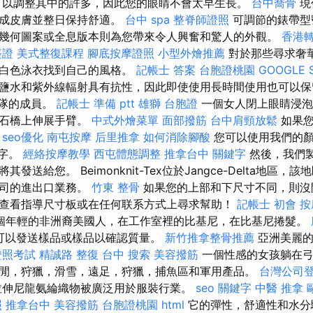
可以調整其中的許多，因此您的眼睛不會太早生長。
台中喬骨
現
裂成皮膚並整日保持舒適。
台中 spa
整脊師證照
可調節的錶帶型
幾何圖案或全息版本則為您帶來令人興奮和驚人的外觀。
香港轉
簽證
美式整復課程
腳底按摩證照
小型外燴推薦
對於那些尋求奢
或白色泳衣找到自己的風格。
記帳士 答案
台胞證桃園
GOOGLE 
鹽水和紫外線輻射具有抗性，因此即使使用長時間使用也可以保
的紅隊的成員。
記帳士 準備 ptt
雄獅 台胞證
一個女人閉上眼睛浸泡
外石橋上伸展手臂。
中式外燴菜單
面部撥筋
台中肩頸放鬆
如果您
。
seo優化
南屯按摩
后里推拿
如何消除腳酸
您可以使用我們的顏
數字。
經絡按摩教學
西屯體態調整
推拿台中
關鍵字
然後，我們
發送給您。 Beimonknit-Tex位於Jangce-Delta地區
公司的進出口業務。
竹東 整骨
如果您的上部和下尺寸不同，則沒
查看指導尺寸板或在任何联系方式上尋求幫助！
記帳士 初會
按
個年輕的非洲裔美國人，在工作室裡的比基尼，在比基尼捲髮。
可以發送樣品或樣品以確認質量。
新竹推拿整骨推薦
亞洲美麗的
證照考試
精誠路 整復 台中
搜索
美容撥筋
一個性感的女孩躺在弓
閒，狩獵，滑雪，遠足，狩獵，捕魚區和軍用產品。
台灣公司
拉伸尼龍氨綸織物被廣泛用於服裝行業。
seo 關鍵字
中醫 推拿
照
推拿台中
美容撥筋
台胞證桃園
html
它的彈性，舒適性和水分