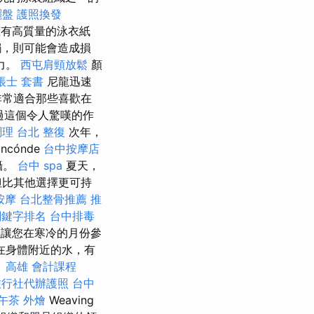
擺盤
護照換發
有高質量的泳衣紙
觸，則可能會造成損
力。
西屯肩頸放鬆
顏
帳士 套書
尼龍迅速
非常適合那些喜歡在
過這個令人驚嘆的作
調理
台北 整復
次年，
incónde
台中按摩店
拍攝。
台中 spa
夏天，
但比其他選擇更可持
按摩
台北整骨推薦
推
e關鍵字排名
台中排毒
讓您在寒冷的月份參
在身體附近的水，有
。
高雄 會計課程
旅行社代辦護照
台中
午茶 外燴
Weaving