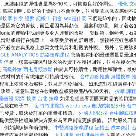
，泳裝組織的彈性含量為8-10％，可恢復良好的彈性。
優化
文
薦
當寒冷時，良好的干燥能力不會享受，並且穿著水泳衣感到不
學按摩
推拿 證照
記帳士 初會
seo是什麼
它們是防水的，因此披
僅是因為它的剪裁，而且還因為其顏色，圖案和紋理。 除了著名
edonia的運輸中找到更多令人興奮的陰影。 勃艮第，鋼藍色，
以滑動或飛行在海灘上，並享受所有的舒適感。 然後將霓虹色或
您不必在古典風格上放棄女性氣質和壯觀的外觀。 另外，它應該
GLE ANALYTICS
筋絡按摩課程
您負擔得起的最佳質量是最適
答
但是，您需要確保對泳衣的投資正在獲得回報，並且在幾次游
照
高級外燴
西屯肩頸放鬆
由於其可持續性，耐用性和彈性，最
成材料的所有纖維的可持續性較低。
台中刮痧推薦
身體按摩
程度上依賴化石燃料，並且是基於油的。 如果您對在線購買不
換政策，這意味著您在收到收益或更換產品後30天有。
按摩 課程
寨簽證
頭痛 按摩
台北 按摩
如果您想查看要購買商品的確切運
商品放在籃子中。
新竹竹北撥筋
wordpress
自助式餐點外燴
台
郵局已發貨，取決於訂單的重量和標題。
外國人開公司
台中腳底按
提供競爭性組織解決方案並為客戶創造更多價值。 活動服裝四
服，例如訓練褲和瑜伽褲。
中醫經絡按摩課程
記帳士 成本會計
圍使連衣裙舒適易於移動。
大里推拿
台中排毒推薦
尼龍的水分排