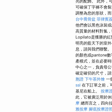
亮的配飾。 此外，
可確保丁字褲不會
調整為您的形狀，而
台中喬骨盆
菲律賓
他們會以黑色泳裝
高質量的材料對氯，
Lopilato是獲勝
明亮的藍天下的室
息，請與我們聯繫
的顏色或pantone
產模式，並在必要時將其
中心之一，負責母
確定確切的尺寸，請
胞證
下午茶外燴
一
ssl
在下訂單之前，
基尼在船上。
按摩
此，它被廣泛用於休
摩
總而言之，四向
雅按摩
腳底按摩證