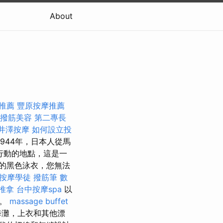
About
推薦
豐原按摩推薦
撥筋美容
第二專長
井澤按摩
如何設立投
1944年，日本人從馬
d行動的地點，這是一
的黑色泳衣，您無法
按摩學徒
撥筋筆
數
 推拿
台中按摩spa
以
觀。
massage
buffet
海灘，上衣和其他漂