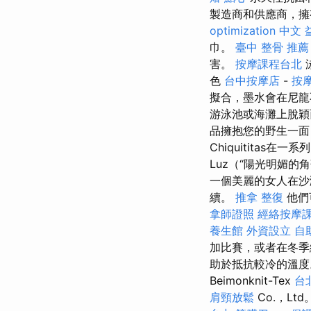
製造商和供應商，擁
optimization 中文
巾。
臺中 整骨 推薦
害。
按摩課程台北
色
台中按摩店
-
按
擬合，墨水會在尼龍
游泳池或海灘上脫
品擁抱您的野生一面
Chiquititas
Luz（“陽光明媚的
一個美麗的女人在沙
續。
推拿 整復
他們
拿師證照
經絡按摩
養生館
外資設立
自
加比賽，或者在冬
助於抵抗較冷的溫度
Beimonknit-Tex
台
肩頸放鬆
Co.，Ltd