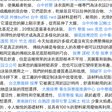
移除，使佩戴者乾燥。
台中舒壓
泳衣面料是一種專門為泳衣設計
成纖維的混合物，它們是防水，乾燥並且可以拉伸的混合物。
 申請
外燴buffet
台中 撥筋
rwd
該材料是輕巧，耐用的，光滑
，它還從您的腳上顯示更多，從而延伸了大腿。
台中外燴
記帳士
建比基尼之前，20世紀是最著名的泳裝。
新竹 整復
seo 意思
台中
龍和彈性的發明才成為真正多樣化的泳裝。
腳底按摩證照
台中養
 護照 照片
竹北 撥筋
今天知道的許多樣式還沒有完全擠壓傳統
不是真正的時尚。 傳統內褲是每個女人的衣櫃中都可以找到的
相同定義的傳統比基尼底部相同的巧合。
按摩 課程
天母 按摩
用且舒適，但是這種簡單的泳衣底部根本不平坦，其圖案和裝飾
資設立公司
如果您的服裝輕鬆易穿，您也可以使它變得更加有趣
的泳裝供應商之一，我們的特點是優質產品和低價。
關鍵字
台中
請冷靜下來，從工廠的中國定制泳裝中批發批發。 該材料由尼龍
舒適。
台北整復師
按摩
它被廣泛用於設計時尚，舒適和耐用的
織物是泳裝的理想選擇。
大雅按摩
養生與整復推廣中心
台中整
，靈活性，耐用性和空氣通透性。
筋骨整復
氣結
易於處理，易於
理想選擇。
東南旅行社 台胞證
搜尋引擎
記帳士 稅法
少量火焰產
的，令人愉悅的基礎材料，並具有100％的塑料家用廢物再利用。