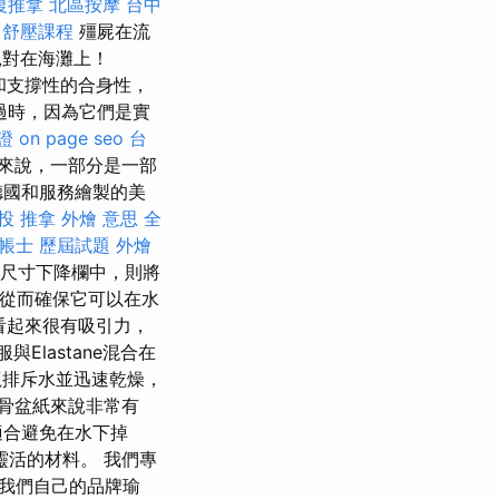
復推拿
北區按摩
台中
舒壓課程
殭屍在流
絕對在海灘上！
適和支撐性的合身性，
過時，因為它們是實
證
on page seo
台
來說，一部分是一部
德國和服務繪製的美
投 推拿
外燴 意思
全
帳士 歷屆試題
外燴
尺寸下降欄中，則將
，從而確保它可以在水
看起來很有吸引力，
與Elastane混合在
排斥水並迅速乾燥，
骨盆紙來說非常有
適合避免在水下掉
靈活的材料。 我們專
我們自己的品牌瑜