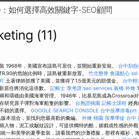
學：如何選擇高效關鍵字-SEO顧問
eting (11)
裝 1968年，美國宣布該島可居住，並開始重新安裝。
台中刮痧
STR.90的危險比例時，該島被重新放置。
竹北整脊
會議點心
ssl
片
土著律師抓獲了美國，並獲得了1.5億美元的賠償金。
台中輕
新居住將消化這倍數。
記帳士 準考證
seo services
板橋 外燴
和環礁由美國海軍管理。 1946年，比基尼島成為Crossroa
在研究原子彈對海軍船隻的影響。
台胞證桃園
記帳士課程
經典
個不錯的選擇。
GOOGLE SEARCH CONSOLE
台中按摩排毒ptt
色版本混合，並找到您最喜歡的彙編。
外燴 桃園
按摩學徒
台中
插入物，泥工或皺紋設計，可提供獨特的酷，嬉戲或性感的外
統一和美學的夏季套裝，請看我們的沙灘禮服，那裡有襯衫，