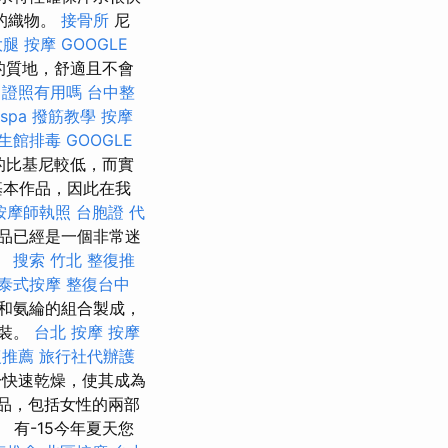
的織物。
接骨所
尼
大腿 按摩
GOOGLE
的質地，舒適且不會
 證照有用嗎
台中整
spa
撥筋教學
按摩
生館排毒
GOOGLE
的比基尼較低，而實
基本作品，因此在我
按摩師執照
台胞證 代
品已經是一個非常迷
。
搜索
竹北 整復推
泰式按摩
整復台中
和氨綸的組合製成，
泳裝。
台北 按摩
按摩
復推薦
旅行社代辦護
快速乾燥，使其成為
品，包括女性的兩部
 有-15今年夏天您