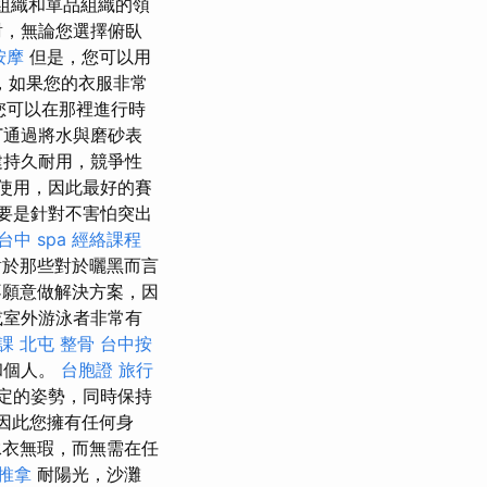
綸組織和單品組織的領
對，無論您選擇俯臥
按摩
但是，您可以用
，如果您的衣服非常
，您可以在那裡進行時
T通過將水與磨砂表
建持久耐用，競爭性
結合使用，因此最好的賽
主要是針對不害怕突出
台中 spa
經絡課程
於那些對於曬黑而言
願意做解決方案，因
或室外游泳者非常有
課
北屯 整骨
台中按
和個人。
台胞證 旅行
定的姿勢，同時保持
泛，因此您擁有任何身
衣無瑕，而無需在任
推拿
耐陽光，沙灘