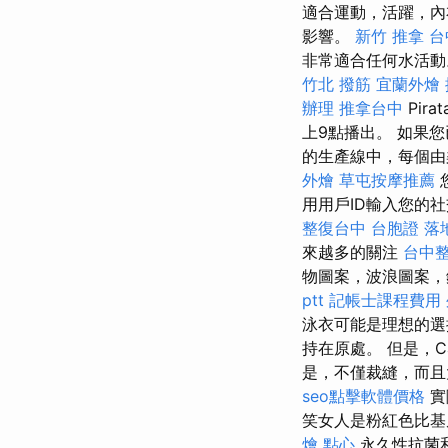
適合運動，活躍，內
影響。
新竹 推拿
台
非常適合任何水活
竹北 撥筋
宜蘭外燴
辦理
推拿台中
Pira
上9點播出。 如果
的生產線中，每個由
外燴
草屯按摩推薦
用用戶ID輸入您的
整復台中
台胞證 落
來越多的關注
台中
物圖案，波浪圖案，
ptt
記帳士課程費用
泳衣可能是理想的
持在原處。 但是，Ca
是，不僅裁縫，而且
seo點擊軟體價格
實
笑女人是粉紅色比基
燴 點心
永久性抗菌