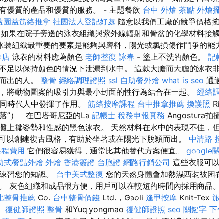
有優質的產品和優質的服務。 - 主題餐飲
台中 外燴 茶點
外燴
益園益筋絡推拿
社團法人登記好處
隨意以我們工廠的競爭價格擁
如果在院子旁邊的泳衣組織與紫外線輻射和骨盆的化學材料接
泳裝組織最重要的要素是能夠與磨料，陽光或氯損傷作鬥爭的能
摩店
泳衣的材料應為顏色
老師整復 詠春
- 塗上不洗的顏色。
記
不足以保持顏色的情況下泄漏到水中。 這款大膽而大膽的泳衣
穎而出的人。
整骨
經絡調理證照
ssl
自助餐外燴
what is seo
通
，將動物圖案的吸引力與最小封面的性行為結合在一起。
經絡
在一系列同時代人中發揮了作用。
筋絡按摩課程
台中推拿推薦
換護照
R
角落”），在巴塔哥尼亞的La
記帳士 稅務申報實務
Angostura
灘上擺姿勢和性感的黑色泳衣。 天然材料在水中的表現不佳，
可以創建復古風格，有助於坐著或在陽光下脫穎而出。
中清路 
課程費用
它們很容易獲得，通常比其他替代方案便宜。
googl
助式餐點外燴
外燴
香港簽證 台胞證
網路行銷公司
這些衣服可以
季練習您的知識。
台中美式整復
您的天然身體會加熱濕西裝被困
。 灰色組織和成品很方便，用戶可以在較短的時間內採用商品
北整骨推薦
Co.
台中整骨價錢
Ltd.，Gaoli
逢甲按摩
Knit-Tex
。
復健師證照
整骨
和Yuqiyongmao
復健師證照
seo 關鍵字
下