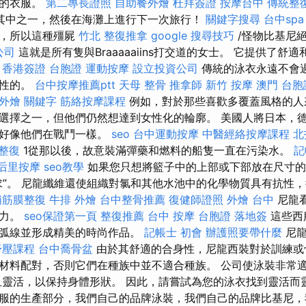
趣的衣服。
第二專長證照
自助餐外燴
杜拜簽證
按摩台中
傳統整
其中之一，然後在海灘上進行下一次旅行！
關鍵字搜尋
台中spa
刻，所以這種殭屍
竹北 整復推拿
google 搜尋技巧
/怪物比基尼
公司
這就是所有隻與Braaaaaiins打交道的女士。 它提供了舒
。
香港簽證 台胞證
運動按摩
設立投資公司
傳統的泳衣永遠不會
用性的。
台中按摩推薦ptt
天母 整骨
推拿師
新竹 按摩
澳門 台胞
 外燴
關鍵字
筋絡按摩課程
例如，對於那些喜歡多覆蓋風格的人
選擇之一，但他們仍然想達到女性化的輪廓。 美國人將日本，
就好像他們在戰鬥一樣。
seo
台中運動按摩
中醫經絡按摩課程
北
整復
1從那以後，故意裝滿彈藥和燃料的船隻一直在污染水。
記
后里按摩
seo教學
如果您只想將籃子中的上部或下部放在尺寸的
求”。 尼龍纖維還使組織對氯和其他水池中的化學物質具有抗性
埔筋膜整復
牛排 外燴
台中整骨推薦
復健師證照
外燴 台中
尼龍
引力。
seo保證第一頁
整復推薦
台中 按摩
台胞證 落地簽
這些西服
有弧線並形成精美的時尚作品。
記帳士 初會
辦護照要帶什麼
尼龍
舒壓課程
台中喬骨盆
由於其舒適的合身性，尼龍西裝對於訓練或
材料配對，否則它們在種族中並不適合種族。 公司使泳裝非常
且靈活，以保持身體形狀。 因此，請嘗試為您的泳衣找到靈活而
服的生產部分，我們自己的品牌泳裝，我們自己的品牌比基尼，