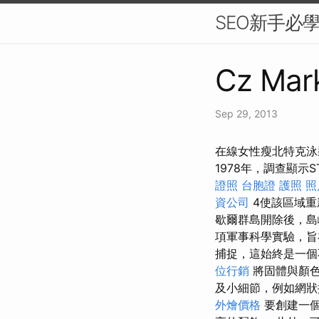
SEO新手必
Cz Mark
Sep 29, 2013
在線女性瘦北特克泳
1978年，調查顯示
證照
台胞證 護照 照
資公司
4使該區域重
歇爾群島開除後，島嶼
項軍事科學實驗，旨
捕捉，這始終是一
位行銷
將固體與顏
及小細節，例如網狀
外燴價格
要創建一個